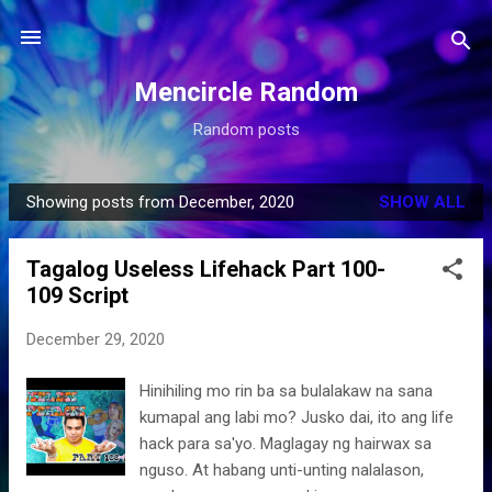
Skip to main content
Mencircle Random
Random posts
Showing posts from December, 2020
SHOW ALL
P
o
Tagalog Useless Lifehack Part 100-
s
109 Script
t
s
December 29, 2020
Hinihiling mo rin ba sa bulalakaw na sana
kumapal ang labi mo? Jusko dai, ito ang life
hack para sa'yo. Maglagay ng hairwax sa
nguso. At habang unti-unting nalalason,